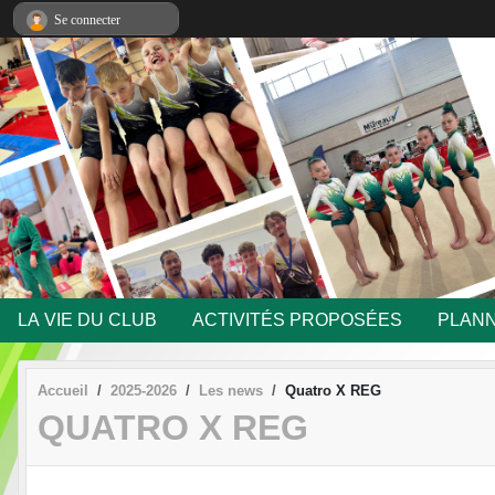
Panneau de gestion des cookies
Se connecter
LA VIE DU CLUB
ACTIVITÉS PROPOSÉES
PLANN
Accueil
2025-2026
Les news
Quatro X REG
QUATRO X REG